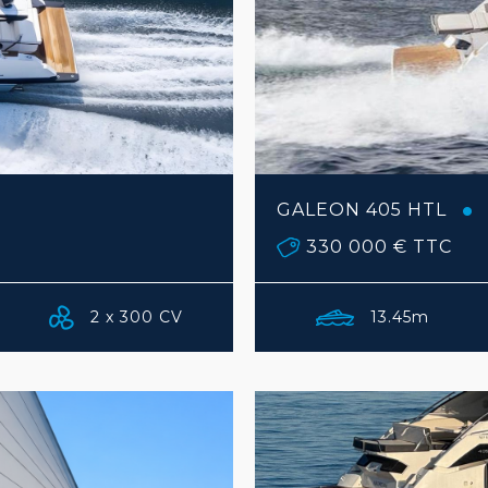
GALEON 405 HTL
330 000 €
TTC
2 x 300 CV
13.45m