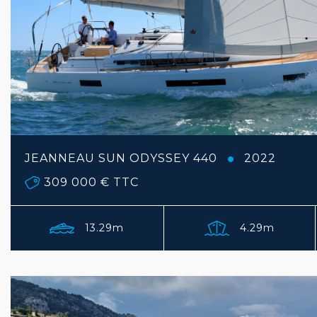
JEANNEAU SUN ODYSSEY 440
2022
309 000 €
TTC
13.29m
4.29m