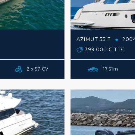
AZIMUT 55 E
200
399 000 €
TTC
2 x 57 CV
17.51m