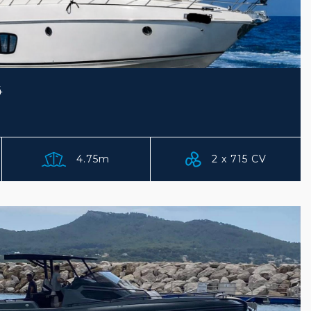
4
4.75m
2 x 715 CV