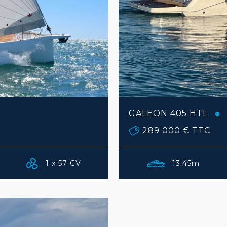
GALEON 405 HTL
289 000 €
TTC
1 x 57 CV
13.45m