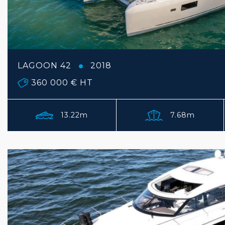
LAGOON 42
2018
360 000 €
HT
13.22m
7.68m