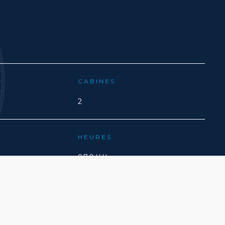
CABINES
2
HEURES
970(H)