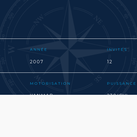
ANNÉE
INVITÉS
2007
12
MOTORISATION
PUISSANCE
YANMAR
230(CV)