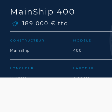
MainShip 400
189 000 €
ttc
CONSTRUCTEUR
MODÈLE
MainShip
400
LONGUEUR
LARGEUR
11.20(M)
4.32(M)