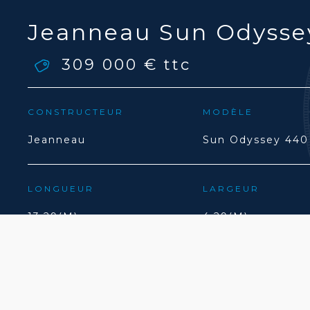
Jeanneau Sun Odysse
309 000 €
ttc
CONSTRUCTEUR
MODÈLE
Jeanneau
Sun Odyssey 440
LONGUEUR
LARGEUR
13.29(M)
4.29(M)