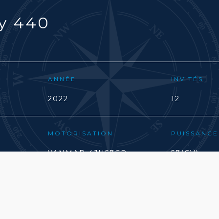
y 440
ANNÉE
INVITÉS
2022
12
MOTORISATION
PUISSANCE
YANMAR 4JH57CR
57(CV)