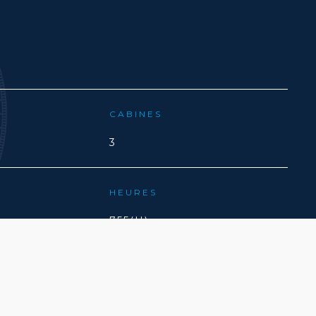
CABINES
3
HEURES
755(H)