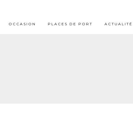
OCCASION
PLACES DE PORT
ACTUALITÉ
NCE
MÉDITERRANÉE
ANTIBES
BJ YACHTING